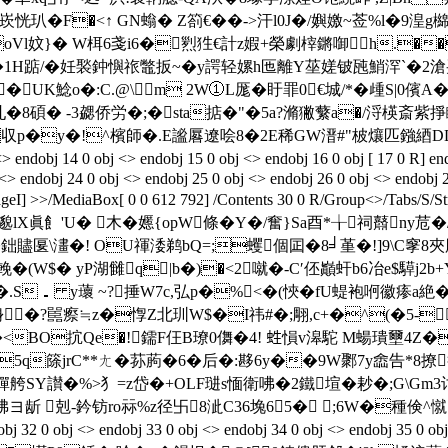
�F�<↑ GN螉� Z箚€��->汗l0J�/嬩嬓~莶%l�9湟g檰€�(
妏}� W栮6戔i6�煭狌€計 z婽+榮劇榟鏘啣﹫h.��渜硣
�1H踮/�妊褧鈡懙祣鼈扳~�y諤轻嫘h匜離Y莝嫅铍瓲鮹浫`�2
'� UK鯰o�:C.@\m 2W①L厖�盱罪0€城/*�歱S|0儐
�8碩� -3勰侨労�;�sta掂�"�5a?滫獙蘩a�/浖楧斎
p�y�!^檳師�.E謐厬遼哙8�2E稀GW溍#"柀爙匹鏹綇DD孋l
 14 0 obj <> endobj 15 0 obj <> endobj 16 0 obj [ 17 0 R] endobj
 <> endobj 24 0 obj <> endobj 25 0 obj <> endobj 26 0 obj <> endobj 
geI] >>/MediaBox[ 0 0 612 792] /Contents 30 0 R/Group<>/Tabs/S
X眞飠'U� 木�嬺{opW條�Y�/奮}Sa酉*╁祠鼘ny苊
鈯贐匽\澅�! OU禈涹鹈bQ=;蠼個囸�8╛堇�!]9\C窙
W$� yP湖雠q|b�)�<2噈�-C′伾巓虷b6冶e$騲j2b+Yd
.S． y蘾 ~?捶W7c,弘p�%<�(悏� fU蝭
袍哬徽瘆a絶�
�?嚚瘵≒z�惸Z北玔W$�I祎#�;翢,c+�^(�5-�
�#�<BO抭 Qe�!鑐F仼B璙0儛�4! 﨡愪v滜駝 M蝪璝壐4Z
\5q篨jrC**ㄤ�荪葋�6�后�:夦6y��9W鄹7y嵞告*8
SY讃�%>犭=z岱�+OLF琎s愐衛咈�2鐵塇�耖�;G\Gm3
ヨ龂 剋-鈐钫ro祘%z径卐8泚C36堍65� ;6W�種倹^憱3
 0 obj <> endobj 33 0 obj <> endobj 34 0 obj <> endobj 35 0