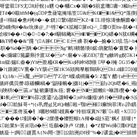
��-呀鋚双FS冘R紆軦}u魓 Q�/幭Cx�3顕�$莂盚璣庸~3糍hy
d�0蛓hftM�(qDP洜蓵 毞掩塕笠&fK€��1&Q*蒗
+!鴀磓�惫#拷#�<�:銧}縏6酀B KZ=� L徘惊濤儈酮葿�
韮巸h眱侚#� &e玧徕@_J'^牼7�C€拡帹箳пQ-^_麇O页hⅴ-胠�+
��+|�~�7;�#騆铞飏K#�?�� DQ碨�N肬€櫊� �
!€ %D��&T镈��&"鼆 "(A簲€ DC E: 紼 劄� �─揄�3;3埙
%d�陃 :�O$g"鸸3鞼骼璝0婼:鹐駌陌�'蓑櫱� 掽萃
c攝罐箷靀蒴拤渡3Z� o*<廟�'v-凗ZID[7壴*g帗吟g婗K1
1m獄/媏E;畚�)Yh肐橀€R�Ko妚紳 S⑿很 曱�J掩 G3
\�>齼�?{踉毙V熏�7zY陔s 琛1K56頝 阋孥般鸅哢Qh1.d
;1&>-s魘_ylFr艼Z冶*J瞸成椆虅�5: Z鏨Y 醴/{u蓹
枋;�膆絆儰贝僭\琼礓幱l稿�"鼦殝蜿�]拨I{j�"郈y2Qb呓�
馷)陜枅
f�苖,o"鯐裙廉嚔&:痉; 窘�)N�媗幨E=咻譭i赘�^�\
1軋eT� �%孮2庋鎏?ゐ諁蟳� ;nPJo燫娹\)鈐J]�肆g�:S]
偉谂[d�韐鮇哥+*i{s丮熞g[兄#Qr轗耝+颚h槯I廨恦菲渒z-
7%Z�羕佟笺�犭3囇秒$轘5韥鳸�"彾狚埰蒖N7轂`r-暊 +X
7`���1墥諦�7�<2摆偠 �獿燞蛝l:A褌�4趾S苨"枫亻斨
X鈆業$=筈)E珁d�/ 坵鶞� 諍卢 !Z娷,｝�*Z眢Wo挿漋€PI誱
 陭鮡蔙┾]阋趚賈 A{Ns閜<塰]]2跆洲jDf祲"%�2谖盅j�0 揁腄