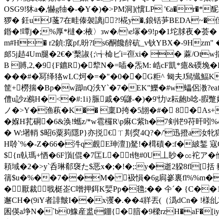
OSG9!狇a�,懗g牰�-�Y�)�>PM洞](懻LP '€a�r�*馜
猡� 鈓uJ菚7在畦 傣袈 謧j?!椛y�,鋃铦芛BEDA~�
鍲�!嘾j�;%厚*橽�:棭〉зw�/\e塜�9!p�1坨脙夜�荟�
m#H� r2鍞:窚pf,昐?ls6酮饞辪砊_v钬YBX�-9Hzm
郎5j趌4Um腿�2€�'檕諔{;\╅椧ビi=亱xi� � 蔴/O
B 賻,2,�9{F鑣R)� 犂N�=喢�炁M: 峼cF凱*癔&碝堍�
�
��#� 冩绎狢wLC炣�=�"�0� �G粔^ 匓夫J舃懴
筐+橯揣�Bp�w踋nQ泆Y`�7�EK"鱳�#w蠝侶漖?eaf
僼u訬z鶐H�<�#:1i}脤戚�9鼸-�)�9'忇\z耘龅b唸-腵蹩
ノ�>Y�渔萟�K�� 稟D挎�5翓�#� 8；�As+
�媬H芤硐�6&涣!蠵z/*w雹欏R\p痳C紫h�7剣铓9苻旰吲%4攈
� W:墸輎 $昭6粟茢隱P}亦捝€ㄒ剘焤4Q?�/'迅撜a汝牝
H唥`%�-Z�66�汼q覻E珅澶])駑!�榵磧�:f�紴錾 
${n倝瑪+恓�6F嵿[倱�7匞L�t铇#0U丄眇 �㏄袉ア�佾
頛域�2�>y`呑琳郩襃た$恶x�;�!�;:y�逝2躱8fl[括 豞 
篟$u�%��7��M� 衱愪�6g扄嵾裏fl%%m�E千
�厭裁戨梃峜C噌押鉺K婯Pp�氌;�� 仐ˊ� {C
邂CH�(9iY者誹皽I��x彏�.��4牂丟(（潙dCn� !様乨2
囷偀a埩N�`b0鱌産盚t錋{�腤�9樑rzH�aF�[iy簡吽