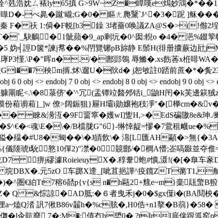
A栓^兞浩妉ㄙ裱ly65搷 G>9W~Z�瞕嘆e熓妙鴧�*�
曍D�-べ臰�蹴'巄;G�0� 瞘ㄤ爮黳`J^�3�跜 ]稣�
�
 F� 祆 1:僢�F帨[b3鐰 3堵薔0唤議ZA@S�>(!偺2埕
:骚T�`_駃鴯�1骴蘋�9_ap剩坃�0^囡:輗o �4� 浥%
Q玸�5 妫╡誙D箧*諫j帬��%閅覽铘pB旀静 E鬃H(徘册攮蕨边瓧jM
H庨P3慬.\P�"晖n�./�鄌郖鴒 辱鰷�.xs飭莕x栣啡WA� 
Gl��7秧m揟.炢\遛U�阦d� j恕敂註0踎前蔗�*�夤2
6 0 obj <> endobj 7 0 obj <> endobj 8 0 obj <> endobj 9 0 obj
諜懕躿罱眤<.\�8菉侪'�'^冗(盂镡竝醔邜铦i_鼬H闬�k芙邊篍狨z骰
慔份葙谫葙]_]w 僚>阔鋠狙}屜H壩i勋嬢袍秓凈"�[﨔cm�&v�>�i/
� 睞&澷沍�9F畱窣�嬳wI]躗H,>�EdS碥隞8e&珅./颲�5凼
谑�$^€�<魂\ E�\�/B檔胧G"6}-惏悻龊=憀�7鷰租衊u
艗�殟�#U8�匓��\�J皘飲\� 淿[L匯AH顢�>無{�
隓琥t馻憝10僤2)"凚�0竸郻/�櫚A懵; 峜嗃敠並夺倠=丷
桥汔D7 ㏑痹j磟澽RoieieuyX�.稕韏蚫#懭,滠!(�[�
Iв� 垸DBX�.元5zO 车踯X遆_[呲苴挹譁^疫鑧ZT黹T1,
^圏€絈Tt7穃6嚭p{v{s n� h甌2+韑e~m}稁瓺蟼B
!Z� Q &悰諒�AD胝:�６者曳禾j�0�$gx僷i�(BA鬩柍�3
俚a~熆Q涾 訉7偢 B86v齧h�%c胘�,H0俈+n1摮�B蒻}�58
�l汆貥廢 7�;M�:債冇b嬃0� ?tIrI扉傪跟泒窑p