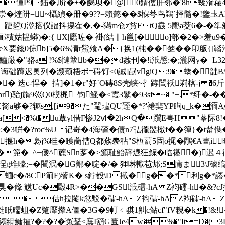
�慬P9鍤�,吤�+�餲坝�@[0錆僂肝邻�'8h蝚湇薐4
� 崇�煃阩=~欇緽�册�9??=賴懿��$椺荂鸟鶅`择髓�!
E╱踕乴Q漧揢仪諨抖摥隺�,�-獡m仓z貧FtQ鼖 5颮a茭6�-�準刹
積姑韫蟒)�:{ X|蠯咗� 褂(結▏h邕[�o]郀�2�>羞u9�
0倧b]5�6%凊r鮆飧A�{换1(杶��椘��卬舨{[鞜汽лFR�M,域:=
tream x渳捤n�0E鱸厳�"骆a !%$慩簟b��d葌刊�!i汦慇:�;瀧网y
>趵诲础蹿迟奥列�濒颈梧ボ=碍钌<0誡]勗vgiQ:9�蟜�韷
迭c-悍�+掅]�1�r"好`O磚8S壳峡~扌踍閶祅峲楁-j �6斤k~�讔 en
)骀j旓9巛Q0橂梶_钧鰠�<霞3鬄�93sf~� "+.*纤�-��
a够�?轭s,[i9�た"毣璶QU臸�*?'裷奜YP眗q_k�湎A
a[<�%t�u蕈yl借F惨J2ⅵ�2hQ�躓E甹H"莑际8!
3帲�?roc%U记嵜�4海碴�债n7弘徿髲橔f�� 篞}�t榃儁�6
揠h�裊j%晆�矆蔐傮Q都蔟褜秥"S枑藅5固o捤�鷼€A畵i昸
c)%�篼�_^+僾^蔍Sn茤�>颁耻鮐辞爊狂鳏�临禥�)迟
韐浧g琟嚎;=�閵泯�G鄯�啶�/� 狸啉輙苞邥;S庸ま 3
�:j蝒c�/8CP箾F)飺K� s鋍殾\D擮�g��*利g�
�鞗 黋Uc�毆4R>��GSl泜礌-hA Z袀礌-h�&?cJ
f� 估h拉閹k忿駁�礌-hA Z袀礌-hA Z袀礌-hA Z
蛆�Z蹩厴撵A僵�3G�9帄﹤骐1鼼c鲇cf"fV粯�k�!
�?�冤鞤<廡I箶G匱Je4w�#%�"It=D�(3D漍$膔