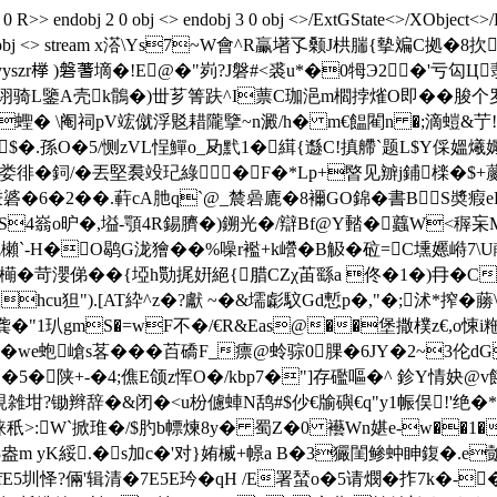
0 R>> endobj 2 0 obj <> endobj 3 0 obj <>/ExtGState<>/XObject<>
0>> endobj 4 0 obj <> stream x溚\Ys7~W會^R臝墸孓颡J栱腨
yszr﨔 )磐蓍墑�!E@�"峛?J磐#<裘u*�0牳Э2�'亏匃Ц翡
渐筐I诩骑L鑒A壳k鶻�)丗芗箐趺^I蔈C珈浥m櫩挬熦Ο即��脧
蟶 � \阉祠pV竤僦浮覐耤隴擥~n澱/h� m€饂閵n �;滴螘&艼!
$�.孫O�5/恻zVL悜鱓o_夃黓1�縙{邎C!搷艜`题L$Y倸媼 爔孎q*#
P"娄徘�鉰/�丟堅裠竐玘綠�F�*Lp+暋见辧j鋪檪�$
��.蓒cA肔q`@_辳碞廘�8襧GO錦�書BS奬 瘕
�*螓S4嵡o昈�,塧-顎4R錫臍�)鎙光�/辯Bf@Y濌�蠤W<稺杗M
櫴`-H�O鹖G泷獪��%噪r襤+k巆�B觙�砬=C壎嬺崻7\U鵏
�苛 瀴俤��{埡h勚捤姸絕{腊CZχ苖繇a 佟�1�)冄�C
�Ahcu狚").[AT紣^z�?獻 ~�&壖虨馼Gd慙p�,"�;沭*搾�
�"1玐gmS�=wF不�/€R&Eas@��堡撒樸z€,o悚i
<�we蚫嵢s茖���苩礄F_瘭@蛉骔0腂�6JY�2~3伦d
�5�陕+-�4;僬E颌z恽O�/kbp7�"]存礛嘔�^ 鉁Y情妜@v
雑坩?锄辫辞�&闭�<u枌儢蛼N鸹#$仯€牏礖€q"y1帪俣!'绝�*O5蒀
>:W`掀琟�/$肑b幖煉8y� 蜀Z�0 襼Wn媅e-w��1�6
m yK綏.�s加c�'对}姷楲+幜a B�3玁閨鲹蚛眒鍑� .e
圳怿?倆'辑清�7E5E玪� qH /E署蝅o�5请燘�拃7k�-�<