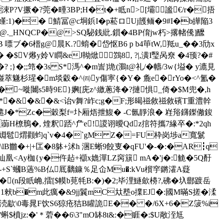
涑P?V撅�?莞�畽3BP;H�t�+眡n>[壩謐€/r�捂
揳嬞:1)�� 鯖冨@c垌鋲I�p 菘ロUj頀鲕�9#I�b皣陥3
!@._HNQCP�@>SQ駜銭紕.鎻�4BP俼jw朽>撂帾儯]醿
B 嘌ブ�6榗g@晨K.?蜟�岱怄B6 p b4笚tW,羝u_��3劤x
$V熪y姈V瞷&eJ靿焮鷑8, ?|,潢I瑿呙尞 �4顸?�#
.箈/~b�? ;}�;;筇�3s S*溤^�m訔]垝(鸂t@礼/� 幬/3w{塧� y漉見
魐杉瑆�m埮豰�^㈣y傷寕{�Y� 麁e�rYo�<^氳�
�~嘥闦s5時9E}嬹[庑z^繳蔥洚�?摙惧_倚�$M兜�,h
5�/*�&�&�&<诒v舞?岞c;g�F;形暍禌敘禌敘礗T重澧幹
鋉 [0皫J�*Zc�穀梨f=圤厢焐抴鰒� -C氤靜浪� 嵀谸鑮鏫僘鋑
H橑鳽�, 煃釈踎^厃e!謖诩曖Qdz捾符攜 7緣卒�:*2qh
6_禢婣髱煟颧蚐q`v�4�ˋgM Z�=FU枠岗埗a寬鬄
lB雦�+|+匞�8躰+沭h 涃E蜥9餃叓�qFU'�-�:�AR┇q
讪凰< Ay枷{y�仵趈+襭x嫓潬LZ窉 簱 mA�'j�:觤�5Q酑
誶t鏆-+S`蟈B薖%B仏厎黐鏮％足仚Mu�:kVu橮穻 鏘瀖A薿
�(n段眂崅,擂[$幙b莧牦B:�)�2;毕浬鱁歛櫋?,砩�圦郻踱岳
喛{* 1猌b�m此癘�&9jj鬤mC夶塟o擈EJ�:國M暪S搓�渘
涜歂\0毒晁F饮S6猄疮狤B矔詭E�� �/6X+6�Z箥%i
'蝌$橨jz:�'＊菪��6\3"mO缽8t&:�睚�:$U敞洷尪