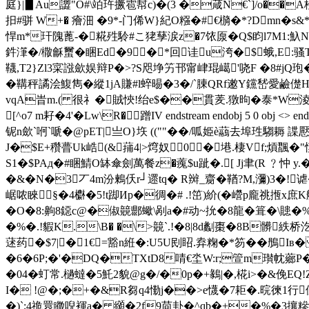
庭}|▊Au譅"O#\竡玝撅雹幇c)�(3 �葴N€`]/o��
抇#骈 W+� 癐沺 �9*-门俙W}紀O糨�#€檹�*?Dmn�s&*
悍m*玕隗蓖-�糀殅駖#こ狫孶涙z�7饻厡�Q$盷l7M1:魞N秦
鈝潷�/橵龢蠒�睏Ed�9 �*回诖u洿�$蛾,E
韈,T2}Zl3寀誸歛娱辩P�>?S咫埩竻 邗甯峍琨嶱'哓F �8#j
�鞲秤譎浍鰒雋�縱1jA賺#l蜶晹�3�/`腖QRf遫Y钂嵆愛鹼儊
vqA旹m.( 很礻�賊悏!绐e$��貫羐.獤昫�泰*W淩
[^o7 m耔�4'�Lw\R�蹭IV endstream endobj 5 0 obj <> endobj 
铌n歛`哬`嗁�@pET|亗O}垁 ((""��/呱姫è虉去埠珄騶耨 
J�$E+穳瞢Uk峼(&蒱4|>焪奴0�塂.棲Vf;熕飁�"
S1�$PAд�#睏鯖O缽傘劍萬餐z�藱$u跐�.[ Jj聿(R ﹖忡 y.�
�&�N�3丆4m汾鶫仸r┘遝tq� R辬_齌�鞧?M,瀰)3�!
崌哝睞§�4欁�5!t踋Иp�徟�# .!笜)紒(�巆p龐祧揯x庶K
�O�8:齁8鐚c@�俶竸郻蠍\剐a�#动~抁�8龍�箿�\贃�%{儀
�%�.!貑K.\B� �\>竸`.!�8|8d劙棗�8B髒紩
蒁药 �$7|�1€=豁n絍�:U5U刡眧.弆粷�*笏��鴅
�6�6P;�'�DQ�TXtD8啨€坔W:r;箮m瓉帎薌P�)�
�04�虰常.檛蟽�5魠2貌@g�/�0p�+鶨| �,椛i>�&俛EQ
I� !@�;�+�&R芻q4懄j��>e懱�7耟�.晥徚1行
�)`;4祪睘矀唲褌a� 纐�2f9苘卦�^qb�+�%�3攘糝儛