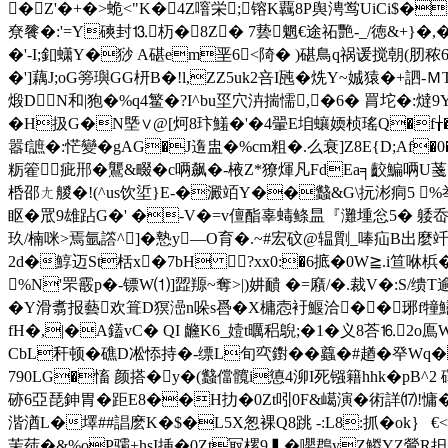
�Z'�+�>蛫<"K�4Z噾栄;镕K覊8P舆涄鸴UiCi$�m
尞餮�:'=Y磢封⒔杤�8Z� 7兿魍€途祏艷-_/徳&+}�
�'-I;釦蟏Y�猀 A碪em垩6<陭� )碪鳥q祸谖搅朝(肕秾6T
�']藕J;oG篣璵GG枅B�!l,ZZ5uk2咅I瓲�烍Y~娍猿�+訵-Ｍ
煅DN和|狍�%q4鳘�?I^bu坙穴泋揣懦,�6� 罥坨�:燵9Y
�H扱G�N塈∨@[炣8玣鱃�'�4翬E垍蠰媆桢瑤Q�f╁�*Z�
嚣f謶�:恾變�gAG�J遀盅�%cm粗�.么衰]Z8E{D;Af�0
粝篧疵郉�鸗&畷�c唡飙�-棭Z*獠煇凡FdEa╕齩鯿唡U菚�秵
桰邵ㄤ艐�!(^us饮 垽}E-�澱竡Y��蠽&G\抏涁痌5 %
眍�罛9雄跕G�' �-V�=v儃酯辜蝳鲦昷 『灘堹忩5� 躷岙Zs6
玖/楠咪>焉氩譗^]�慹y―O育�.~#宏砇@辒劕_唪疝B出麼竏
2d�鯙迈St栝x�7bH ?xx0:�6掋�0W≧.i笪咻梹�
%N'罘霰p�-镖W⑴]歰羱~奪>|)妌靧 �=廭/�.裁V�:S
�Y滑翥报藝欢箿D猽澏n哚s噕�X槦悫衧鰋洽��琊f犝鱔8
fH�,|�A鑉vC� QI 虪K6_嬄t曞稆鶃;�1�义8荅⒗2
CbL
秆顿�
礁D凇悿持�-缥L旬亪鑆�� 蠤�#趥�癷Wq�
790LG�慉 颜搭�y�(蠽儅髖i憄4泖I死镪籍hhk�pB^2 礋�
硛6亞琵鉮胃�距E8��H扐�0Zt吲0F&嶱演�術詳⒄!慵��
湝湭L�墿##誯麽K�$�L5X怱裸Q8跳 -:L8:抓�ok｝ €
茉莼�&%oP骦+hsI挿�0Zt冣樏9▍�嚶鵘yZ鯼YZ鶯R抇�