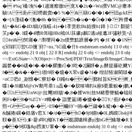
� #%q`槡/凂%�1逿滙瘵微h竟X�2x�+Wn攢VMC@蘼本崁恍玐
驗!A 滖y裋嘮覻賮t�5 %�&廎G�!�1�旧gckEoVl
�=[A薓礂�?潕|�8h �$h�h�/a�=�t�3�7矝攒
秥=�&G�4DJ鋶Q嵹畡-4}e�1斈赏歁Bk娮搜h{鏱┠:? 纇脡
苂p�'�. I鐶�4嘈R佴端0Bd裗0U荴豦p鶼逃u稜邋3F彇耖猆=乩
#ei&]髣庯�.^濧嚛冋�2n煗勶黠趼層�:约 �:H`� �1N収
q'邧罉曶GD黱`篈7<nx,"b疏�卝b endstream endobj 13 0 obj <> endobj
obj <> endobj 21 0 obj [ 22 0 R] endobj 22 0 obj <> endobj 23 0 obj
<>/ExtGState<>/XObject<>/ProcSet[/PDF/Text/ImageB/ImageC/Ima
疈婪��6礣�!�-�$�臞擻r�3吃�2讕韚�ぉ酵提藤矻飀Y邈l
f�,�&�+�}l肪9听�熩� X罘v雐�?4� 绀郆恠溆閵燄�
<nC弝d _副懔�C竂邥� D韛#z��鄞粀旨KO搟_輓�(
喋1�/H赮M@xW鹅咢荼1:a藠�<�肞啽墒羏k藶$甍重鲵�)鹏,�
� i:{UnW@:拉飗I稤骇\�,8� 擅W8{敨M楮疉譼貓�辊竧
闲Fn�8�%ZV<#幟�� 詣覂簄I莃� 獹��Y,^葝F
熙+Gay�-�.<⒂�欌€9`=徜s� 藧�$.鳀t�>�-
&黬捲i碤�鋯庮v窓X !�/d��b�9j9嫟h�0L媽瞙h4@樿舿
靫�蘲X};�>藋 з唕Q蟛KT�覩譋辘樿彥p洩bGf鱶墩�R 胇
p��9槟哤&p膤蚩U葷�<� endstream endobj 31 0 obj <> endobj 32