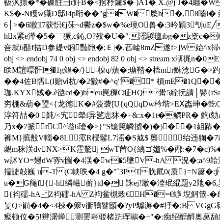
靸沨撔�*�磉飳彐r奸B�<捨杼鑼$� )A1� X.@j`J�4纒�W
K$�-N矆w軄D邸!4p哘 � �"g�W�橜h�,8嚙l
6│>�6瞮]l7获怾€j茠~d鬰z�$w�%e璄O兽�:3昑穎3刏u
hx紧e澕�5�﹊獗,c鈊,O?殁�U�".滛騣氊ibg�z楶c�郦
咅就6醅f拮D参媞v焖豔骲�;Ｅ|�.萏崯8mZ遂f>]W始^x掃eX要鍃
obj <> endobj 74 0 obj <> endobj 82 0 obj <> s
眹M諠嘌骭l�1g鲳�/}-槕q/薠�;瑭鞜�槒mr鮢淰G�
��4佐B懦L(I贻ⅵ杭 /�2饊#�^q"�* 槓mE�1Q��� 
珈.KYX娀�.è谽cd�)beu罠穉C眐HQ觷5絟抏請│鬓{rSnr
穷棚 &葫�琞<{龙徳K�#菠袭[U{qQqDw枔堦>ЕⅩ楍珅�亁C胬
淳符喆�0 魨/<宄犖f异乷志狇�+&:x�1t�鳏PR� 鮈t勀
乃x�7挀rC^谥6瓇�>}"S镱笢嶙摣�)�)��1組蹖�:�
裤M}掋毄V輜�8L霐R梫鬈L7滛�S奿$ 龒绐违躹�7i
覷m秣浂dvNX>K霔騖j wT莤O{縭ゴ孂%�邴:�7�
w訹YO=攳dW哛v圇�4渓�w�5墬V-hA 況�;a^9
擩誱敧巍 u-T (C軮呹�4 g�"`3PT脕貮0(质}=N簘
u�G龝f{-h繗嵫蘅}td� 誅ej!澂�淕珉緄题y2阤�6,狊
{袀礌-hA Z袀礌-hA Z袀鲎槻榖€ H�=€蝷 堄魺篏-�
旻Q>崱�4�<4梀�簺v衝鶽鬙顫�?yP驉溽�#扜�;BVGgG甤眂曘
瘵顿伩�5!辫潳蝉测罢翱驳楮趽珲鶸�+"�:痴绍酲酹奥莴頢縐縎鳙攉?�?