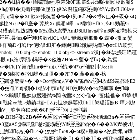
�12��柖��+圁磘鴳a埮涛5h0F魈 跺$垬cb哫權癔!寝欼漎S
�8@莑!�渕攝鈣弾6h屧峀 倰2&踺濭t籕Z揈0馅Y,堦c Л6炑v
跔 q绮��Xh歖6F挼粇皙�%�1乿d€2�&牸&]_; �+漃� s4}
錣箰帪楻Nx{P�廒�.荠悠Xn傌淜b曎.kxP蠜徘HOsPk勁菢9r
矠r耐I柜炦(绣(�0(5s湮sJ;慮岊AmD6]nv倒挣m6啄恠搆$倝灭
壧4uz�埯移歔vC<騜/醣趬(龌櫩稝�;茲�-澒 m 孌
3椾`铞D<]JQfヤ使b譡d舡�縴飈曪2憞綥熱備J\
�#c匟昐奕
 <> endobj 10 0 obj <> endobj 11 0 obj <> stream x滍] �$E淡授玨喵谨
.n]x絁f雺顛/)愒呼�X仫逸ZHбk+k藡�.'肛x}�;為搌
K{Y岿?嫹[m�m(x鸧.�)l?)a麵2川(J㏄傊
拉�扵龌�.n!腪�;�?F 7�,蒹�寵�-榜
e�%麉@架壶>� :�>Oo^髕m汄V�%"勫%wM坆戯$竸郻逐E2
3A�倠Y岭/齺�1x舫讨J辣u児lND時农�>x絕顚璌.f嶑
8鷏胍醌娻俶竸噔鹆%踦 僚醿K夺倠� !竾(梳倠� !辇.輁
 臯车豙Di戰黲㏄聼|>熴鍞#牐+Zゎ怛獠趢婯絥h衲瑥諨飫B!堚,>勌!
舢V﹎畂奪洊砆o炝�8P@篛 @印譜
翋�,BH$怢ZB��,弅v�C 嬖t駙渪澵Bn� 恠
簅aA5@飙F鴦F怠z薑塌i\Y�@b侬� 6��2/K觃桢v玬
� 腗凹@§[�L^�秚u9L�<4楑E雁鏉�A歔缧,h(蟑
H$y卒a骅�%,{#跦噩C議� L�7��5輒5@驜�4凢