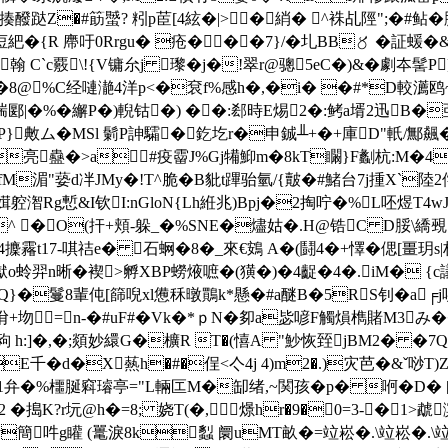
揍醱跶Z�#筯蠈? 粌p茞[4絃� |>⒗�綃� ^袾乩陘";�#鲇�
侸紦�{R 廗吁0Rrgu� 疮���7}/�圠BB〥 �証
 翰 C`c覈\!{V镛厼j 瓈�j�!翠r@骢5eC�)&�劇夲髺P
" �8@%C经嗹濪4洋p<�袞f%感h�,�i� �#*D較瀳
tw揣郾|�%�繲P�)輗钴�) ��:郄時E焬2�:鲓a壻2迅B�
 P}敟ム�MSl 鬎P訷驦�釳圪r�申鋮╨+�+庫D"軝/鄦飆
鰏K亮蠱�>a#疫霤J%Gj犕鮣m�8kT矙}F劙杭:M�4
M湄"蒆d冸JMy�!T^脆�B豼t蹕骀氫/{皾�#鯺台7j揰X`陸
媶躻潪Rg慙&I钦I:nGloN{Lh絍兆)Bpj�2掏咛�%L呸煜T4w
^ �O(扞+頬-躲_�%SNE�燼姑�.H@锆C D脮\繑覡S� 垊#
霿t17-唭祮e� 石蛧�8� _來€鴳 A�(鬪4�+懌�偲[畺玥
獄o蛉羿n晰�褉>孵XBP蟧焲嗻�(獚�)�4齪�4�.iM� {c議
寇Q}�鬘8輩伅[篩唲xl憊秝暾鷶k*懸�#a醚B�5RS钊�a╒j
+圽 =n-�#uF#� Vk�*ｐN�卶a毖喭F觸熉檇賭M3み
h:]�,�;顃妙繯G�櫎R T�(憘 A "魦恢臸jBM2� �7Q銷 
�d�X爇h�#�侱<亽4j 4)m2�.)灾芭�&ˇ唦T)
��1弁�%櫮脠窲璿亭="L輛匞M�缷绪,~関孩�p� 哬�D� [
 �搗K?r坃@h�=8; 娆T(�,４燝hr�9�0=3-�1
g矔 (鼍淚8k蠫 阛uMT畝�=竝崧� .\竝崧� .\竝崧�