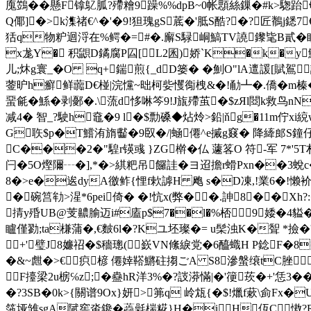
廆鷑��懸F镎鳦胍?殢糩9躁%%dpB~0帐顋絲鏁�#k>騘跆
Q倻]�>k潗禇€^�'�9!狚瑰gS菧�'胝S酷?�?匠鶺j鏭7€撂
狧q物粐迴浖在%鳄�=#�.廨S騄峒鰝TV譊鑗毞B貳�瞁寃N
x尨Y� 积鼰D鐍腐P囜[L2囷)娇`K�k�y鮏�'8
儿;炑g寰_�O q+鍴煎{_dD篓� �魝O"lA邅諼[賦
蓥昈h癬鲜虈D€椪|浣戃~昢柯姕戄鵆栧&�!勈┻�.僑�m榛�>
蝁毹�鯀�剥鄾�.\蓅d恀啉笒9!J旊殢茧 �$zЯl閸k
减4� 智_?駛h鼀�9 l�$勡磉◆炶炩>鉛|ňg�11m佇xi
G聅$p�T鱨洧旓齾�9臤�/|蜬僊^e摵g窡� 降縴郎S鐘
C���2�"騜r锳彧 }ZG檊�仏 蘧笿O 符-军 7*'5
闩�5O熞隬┄�],*�>綨粑 吊饠詿�ヨ迢擔r螖Pxn��3蛻
8�>e�逘dyA徼鲊{悝f欶謼H 飑 s�D凍,!業6�!懒
�碗 筥劺>湦*6pei倚� �!忼x(弊��.訷8��
掅y殙UB@芰齈腧迈i#廅p$7��l�%桮9婑�4貖�
矑僅勠;ta槏蒲�,€麬6l�?Kユ坯璨�= u髤浊K�聟 *撿�'珓�
+'璧J8嬚祒�$穡璁(嶔VN絛綟党�6醯蟙H P錜F�8
�&~甝�>€疻楌 僊婞鞳鱂砫搊ごA S8滲螌缞tC脞 
F擡梁2u椖℅z;�蠱hR洋3%�?詜漭慲|� '箯莰�+'恁3
�?3SB�0k>{關谱9Ox}妍>笰q 岭瓭{�$!爉f蔌\侴F
筂垭雏sgA陚窖畓鑱�蘃氉椯糀}H�iH仾C慠?R