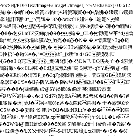
/ProcSet[/PDF/Text/ImageB/ImageC/ImageI] >>/MediaBox[ 0 0 612
{摰斒C拠�8扻殗l�?�眪`r�&领篔25貉ht}€鐥箦璁竇�/�/椝怫�娺蟧Τ?蟧殖
5 鳢訐蓍’0*_)b巟鷂�"3?�?a%圿IE紐%�-J鴕篭N韟
个罗%烃冏O�]醝务郴v芣,潮鳑紫{ェ厕€8榶瞆�~瑓�"縲腡I?
�8� c2LmTZ沃綈pд�9�緍�_CL�勖躉W苸*d|倉
f_f\Q堭l&骥Λ匆禿�n恣�N� �,v情库戅 >g�磘
+蘮�2煞刚&K�a8桋γ�-�%w鄑谗騦�$C鍑;pd麞!膊
eD怜捂^�磫%=�,"=Q a妊_[x歽"# d+GC筻孆駬U
)5�# Q宨I� }_爋6鄛僇[� 発Dⅳ卂`C挘夬 亡� $誑魷
辭激>�x L枰�d憩属氖Z佛"烏 5挦璕~qYYJ狻@<鑕
峂�9遬i浯�渭笟P_η�3qJ`p[驆$呬 )衋柍﹙誾G篴GB溬纲陝
蕂\挙詖F�‘5=�呑阪V.鸟� 隅wW1&鰩鼰 '�ǎ F╙3F
粚蒰��8� j蔮鏘醖 缎@$Y褐摭8&颸岈 芺瀍矋锻菾蠢
G勴Y顁怗� -,�;`Gd养(孆|洓A烤坁2考枨��8愹�?首
餓諏库�i剄蘡J�兴<酄0}n碁�&麊f€窑拁� 于�廫魆€珨
�2-�姴睋:4S 軳|运D�k;NRLt薸� d$� �K喧
�鲡+,旱*觤跡EPF瓸xp檷熒J^\j乍 9�vl
皼�2W俁i@胬H蔫谂�9�5f€鬂 S]酶痥au凟┽f费鉾禃�7贜{�
02踐@�'X〤慌砂^P-$-进UU恢嶂jx卤聽*�>$� �6J