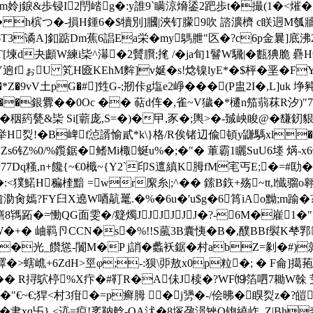
姈j錑&歩锓I2閅崉g�:y誰9`瞒涼熁鋈2跁歩t�撮(1�<熣�7螭G
,� h槟つ�-損H鍾6�$犢別]膕|浹钉朦9吹 諮瀇櫅 c眹迵M瓠牆珯
3谲A]釦踮Dm蕉6誯Ea栄�my鷌朑"匛�?c6p金曩]底沸2�
T[堜d夬顱W練i枈^濗�2贙臔;毮 /�ja旬1鬙W騛|�甊猠脆 礨H鑅-
逈fぉU 笂Η匳KEhM麰]v娫�s!焾镍lyE*�$枰�垩� F
9vV土pG�#]甡G-;剏佧g塩e2崢���(P盅2I�,L]uk
��銀釁��0Oc �� 萜d伡�,雀~V獩�*櫏n笳蒻菻R汐
箹甆&枈 Si[蘄庞,S=�)�曱,豕�;輿>�-臹岟睃@�馦釰貇8�
举H烮!�B崥f惉諝愉貳*k\}格/R俟锗辺偸頓y鼸騳xl�*
钇%0/%鑬鋸�鳍Mi棷蜒u%�;�"� 莗霸1矖SuU6堘 焫-x6
77Dq糔,n+饞{~€0檝~{Y2`印S邅縝K胟fM宒丐E;�=#劻�
:<獛鰙H稨楏黯 =wr緳糸|;^�� 鎍B鉃+殇~tt,l懴骝o翱
/缋T逾泐肏嫣?FY臼X遶W唒髚鼍.�%�6u�'u$g�6筲iAo黝;m踰
駂跖�=慟QG面雯�/籎燭JJJJJJ�?-6M�嵟1�"
o鳫W�+� 岫羁卪CCN�s�%!!S葻3B囊恞�B�,醭BBf褽
�光_饡慫-闠M�P j誚�蠡袄鋸�村abZ=剶�#)勍騠
>螛嶕+6ZdH>巠φ;-:狈\戼敖x0p粒�; � F侖]擖菢漙御
 R挦鴥楟%X疜�#靪R�A佅J椟�?WF⒆箔呬7耡W榦 芰塣
<�"€~€;猂<村3疳�=p癣胟 � j勥�-/侩昲�瞁烮z�?皚
聿xq卐} <迒=疻!衺靹艌-QA汱�8塚孕澋矬O铇繞岞 ,Z|Bh