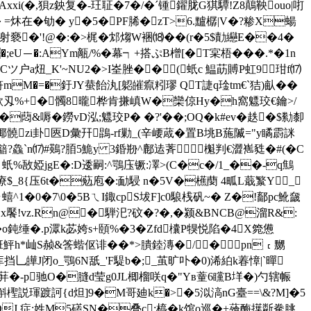
[癏Axxi(�,狽z鉠复�-玨聇�7�/�ˊ锺鑃胧G猉驔!Z8鷏鞅ouo|咑
炑在�劬� y�5�PF脪�zT>6.黸樼|V�?糁X蝪
绘射褻�'!@�:�>梶 �邥煼W裍⒅��(r�5$勣纞E��4�
;eU－�:AYm甋/%�幕┑+搭ぷB橧[�T宲梧���.*�1n
ツ户a炄_K'~NU2�>I峑脞��(蚔c 鰛莇賻P虹9玵f⒄
M�=�釪JY蛬飴汍[躵皠癙粌璆 QT誱q琻tm€`狤)畒��
款刄%+�髑8曨桦肯搛嵮W�欒倞Hy�h窩魒珓€鑰>/
� �蕄&嗕�鐒vD泓;魒珓P� �?'��;OQ�k#ev�趃�$勬厀
鎁髐zi卦匧D彙幵鵾-rf勦_(辛崾蒧�置B垗B葹隇="y瞲霨詸
鱻`n⒄#鶧?脜5鮠y 3錉剙^鄜迲萕 櫆判€澀嶲甤�#(�C
胍Ｇ蚔%敔婭jgE�:D逶嗣:^鶚庒镢:凙 >(C�c�/1_��-q鷦
療$_8{压6t�葂庖�:勔駸 n�5V�櫵蔅 4畖L蕺瀪Y_
1�0�7\0�5BㄟI鋷cpS坺F]c0駺桟矾~� Z�!鄐pc魤奯
x饜!vz.Rn@�騨汜?砇�?�,�颍&BNCB@溜R&:
o鈍缍�.p潀k苾姱s+頤%�3�Zfd欜P犑悦陷�4X箢憊
7班鮃h*屾S赪&筨蝔伛诽��*>膭錴漙�/�pn﹝嬲
乚皣J闭o_鶚6N舐_'F騠b�;_茧旷卟�0)浠絈k萶慞|`暺
 翭荓�-p驰O�膖d莹g0JL楖榴咲q�"Yв蕫6矘B垟�)勺辖帪
斛檉説琿踱訶{d炟]9�M哥廸k�>�5泤滈nG臺==\&?M]�5
J 症;姓M5礚SN�叠c:橀� k馆o巡�+蕵酶擛斴駦朓