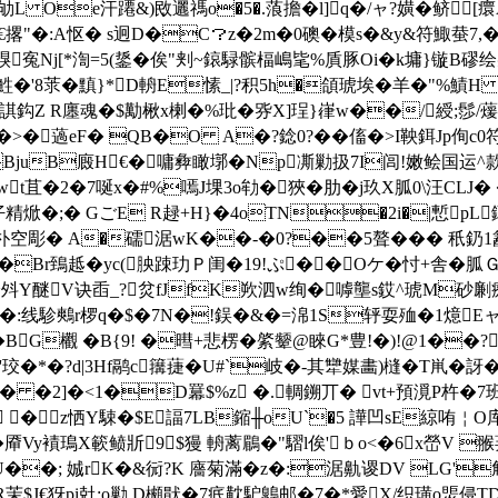
劬L Oe汗蹮&)敃邐禡o
�5�.蒗擔�l]q�/ャ?嫹�鲚
"�:A怄� s迥D�C？z�2m�0礇� 模s�&y&符鯫蛬7,� =
j[*渹=5(鋬�俟"刾~鎄騄髌楅嶋毞%貭豚Oi�k墉}镟B磟
莍� 黰}*D輈E愫_|?积5h�頜琥埃� 羊�"%鰿H �
鴐 諆鈎Z R廛魂�$勱楸x楋�%玭�哛X]珵}嵂w��/綬;髿/蕿C
�薖eF� QB�O A�?錜0?��傗�>I鞅鉺Jp侚c0符m
救鸟nNBjuB廄H€�嘃彜瞰墎�Np凘勦扱7I闾!嫩鲙国运^
綂wt苴�2�7唌x�#%嘕J堁3o劺�狹�肋� j玖X胍0\汪CLJ
仔精焮�;� GごE R趢+H}�4oTN�2i�|慙pL
T朴空彫� A�礝涺wK��-�0?��5聱�� � 秖釢1韽?
c�Br鵄趆�yc(胦踈玏Ｐ闺�19!ぷ��Oケ�忖+舎�
衸斘Y醚V诀臿_?炃fJfK欮泗w绚�嘑壟s銰^琥M砂劆
Xh?:�:线駗鷞r椤q�$�7N�!鋘�&�=淿1S轷耍殈�1燱Eャ蟢^
BG欟 �B{9! �暳+悲楞�綮颦@睞G*豊!�)!@1��?
*�?d|3Hf鹝c簼蓵�U#`岐�-其犫媒畵)槰�T鼡� 訝�
� �2]�<1�D羃$%z �.輖鎙丌� vt+預漞P杵�
�z恓Y駷�$E諨7LB鏥╫oU`�5 譁凹sE綡哊￤O库挡
��厣Vy襀鳿X簐鲼斨9$獌 輈蓠鶥�"騽l俟'ｂo<�6x嵤V
x�U��; 娍rK�&衏?Κ 廧菊滿�z�:涺鼽谡DV LG'
茉$J€犽pi兙;o勦 D櫇猒�7疧黆馿鷱邮�7�*愛X/织璜o煚侵TD