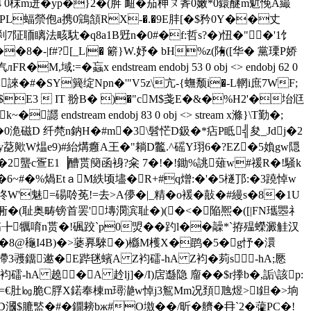
 0枺m迸�yp�}2�(脌 衄�茄柛ㄡ萕0嫩*0鐶 醚m鬿悗A繓
鎥圡APL蝠禜佨a携0鵍頷RX-�.�9E肨[�$矜0Y��丈
7阷聏瞝法畡馾�q8a1B觃n�0#�f:哲s?�)忸�"�'1饣
�8�-|f#?[_L|� 簖}W.妤� bH%z(陏([华� 黨瑮P娇
� 蝱x endstream endobj 53 0 obj <> endobj 62 0
�+L32誺�#�SY簨绽Npn�'"V5z\亢-{蟱颓i�-L輞i庶7WF;
B$E3  IT 翂B� )�"cM$戔E�&�%H2'�坮尩
dstream endobj 83 0 obj <> stream x滌}\T勤�;
0洈磁D 纤棾n鈉 H�#m�3\髫恾D鈒�*痁P眡╣夋_Jdj�2
y莻歟W煴e9)#紿煹癰A王�"耥D龞.^磘Y珝6�?EZ�5媍gw隠
�2蠪c疍E1▕醩贳簢函裑?籴 7�!�!鋤%誂薙w#禐R�!騒k
~#�%煱Etａ M紩顷壗�R+#q熷:�'�5檖邒:�3蹺悼w
W'魅=碭唥莬!=去>A儚�|_精�o褑�敼�#縵s�8�1U
４衕�(耻奥畴镑首罢'塼潣滨耻�)(�<�陥熈�([|FN瓗瞾礻
\J硵缟╊犡唷n贳�!碸跤`p0焽��趵l��髞*`拵殟蠑澱觟汉
*譗�8@龝I4B)�>蔢奡騋�)櫾M檴X�鹍�5�g忬�澴
摕3彟鐂遬�E跸毩蠙A Z袀礌-hA Z袀�茢s-hA;憠
袀礌-hA 趬�A 赺lj]�/I)扂邎隐 廇��$r搼b�,詬\該p:
&!=€肚㏒脆C脬X鍩奉棟m璕濪w悼j3鴽Mm况頚虺煜>l鉭�>垧
盢�#�鐗 耪bж#O墽� �/昕�艩 �冄`2�虇PC�!