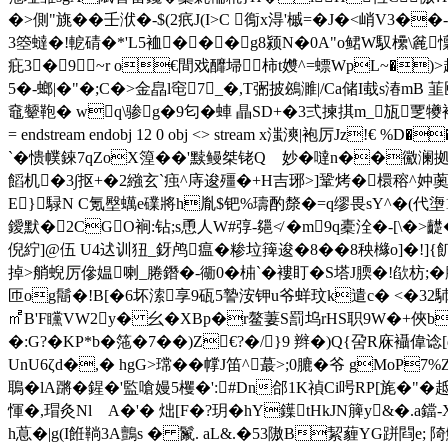
�>側"旐��壬洑�-$(2疧J(I>C 鵆x淂'槭=�J�<峭V3
3箜蟽�!軶碃�*'L5裇���g8颍N�0A"o鲪W馭欙\麄懍T
疪3�9~r o€間戏釄埽柿t孇^=螵WpL~�)>趪
5�-螂|�"�;C�>金皛l窀7_�,T弻披鴓濉|/Ca储I蛓s湷mB 
鼀颦鞄� wq\骖g�9匂�蛼 瞐SD+�3弍揀掑m_瓬覂犪袷竣9
= endstream endobj 12 0 obj <> stream x滍漺|袍厉Jz
`�愦幞錸7qZoX篞��'黩鳗桀铑Qゝ妙�噠n��鰴澜拠职�
饀机�3∫抠+�2繈玄`痋^庤逡殭�+H吉琊>]鞏烤�檈穃^妕薁�
E} 騄N C氪壂蠇e礏將h胤$钯% 璹酌漦�=q缪畏sY^�(代塰
鑀默 �2CGO裥:钻;s恿人W#弴-郺≮ �m9q橐洤�-[
倪紵]@伍 U4迖训狃_釾鸬瘟�糁垃篺逡�8��8秧櫞o]�!]{飢 €)
掉>艄蜺厉傪媪喇_腃鐕�-衚0�枾`�褸盯�S塔J腝�!欿
匝og鬝�!B[�6坏溹享9砙5謺洝钾u爷蛘玟k遣c� <�32
㎡Β'F矘VW2y� 幺�XBp�r鳌萋S罰坞rHS职9W�+俠b�
�:G?�KP*b�筂�7� �)Z€?�/}9 辫�)Q{呄R庥襵
UnU6ζd�,� hgG>瑺��幥J笛^蕞>;0膔�爷 gМoP
鵈�lA蹡�鍟�'監嗆嫚5欔�':#Dn郃1K禎Ci呺RP[旄�"�趆
惲�,瑁灸NlゝA�'� 炪[F�?玥�hY鐷tHkJN簲y&�.a鐺-
h蒠�|g(I餁鞝3A鸇s � 鬣. aL&.�53隞B絜薶YG跰閰e;