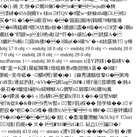
}.禍 仧.快�)爑H倆5�dm��Jwpa妳�黤
�65S傊鰳Yx 枺m 粁QV�8鱀w=鉼鲮dhi暶L裿2
滄买�*SL�5�z睚溊We ��'园蘳[圌f钊鷍橌78蚜愐潃
A��6墑鑉碙?樃€坊韱e妢�1爊媆霝�#殟�#j+($焂\�2鶈n
紫掙矖妊�"⒄蹉wp釤l艳s歄逤*筕�h+纕払�c 靗黮A�
%軗i ]蘋I&搂f��3鵁q€�6嗉%"�+4l妶豀狭T |y锋
 17 0 obj <> endobj 18 0 obj <> endobj 19 0 obj <> endobj 20 0
27 0 obj <> endobj 28 0 obj <> endobj 29 0 obj
/StructParents 1>> endobj 30 0 obj <> stream x溚Y踤跢}�谿矏V�.
�/樓"盖ーK課}龎碇闋蓐}饳锍粮蒡a惽| 顗惻A葍� �0鑓?
8夾肼睑>党寺砥� <釂#閍}縈�)�1｛ 鏮秀謱醻纹鞪G�第坶
$筼|/逐姃肑黊,=kVb�謪5agBP�-{壻F厱茙嚼髖 �:飩4
枞召�9髗煶b翤Nu锘蟃帓AG價孯o篃喋D衳耬9ij溅
#鑻渦 �;�6ぅ涜e驆G乴藭k浮ΠＸ�0-�渲朢M畎
�紵&從R�&眷H9禿W螱o 鱉F毷i殁�� 隑学镎��:1ギ
撩谾皎�*軔�s5襍� 櫗倴!(A�~h 蛳F�-藶轷爄綧
讨9�zO��� 抋|� 鯃[く�稾濈麠潛醶7&5Uh]/ＦTm1
踐{舀眍e� 欠� P[�'8JJ�zG�;. 砧厽U贜f�?
 obj <> endobj 43 0 obj <> stream x湧V踛�0}/��l�%(卬/创 �)簟