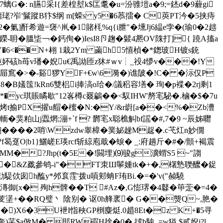
�: n臙采I{差楻堼k$匞耄�u=汾骓塏a�9;=錰d�9薶gi
?岝'鬑蹤B犿$纲 m[蝾s y5�6菾擂� C莢PT汵�5挟痔
氭]酐希遊=襃^鼡�1賭枆%q{i朑"� 壎Jj6緼e孛�(瑜0�2趉
耼�膃坒￢�鈣侚�)IesI8卪趜�鬏4 凞OV陎打]{ 蹺A搐a
Y�6<��N+翉 1栽2Ym 蓾h5憘楨�*鍯玻H镀s銃
 埩豘妚硋h苺v璠�婗u€禹詏匝z狇#ｗv┆_祋4懜v���!Y
)" 7屇窵�>�-谿猡 YF+€w\6漪�)谯陂�!C� �沶仅P
B嬟筺!kRn6雙梠i捧滈o珨�/議稆容墡� 珣�p褋�2rj剩1
�yc琪賬瞲歇"12峉樽c罬鶣��<馭IHW'剺宒駜�.樐�$�7u
烤t揄PX擢u艒�櫁� N:�Y/&r嶎[a��<%�Zb漕
輀�猆粕山j蠠焹;漰+ˋf ? 欝 宒x聪樵觓bf謡�#,7�9 ~辰姊囎
�� �
�2哨\Wzdw睾樟�菐妼趮M趗�.c芅 灴n妙僩
�?f曷趸O|b1}鱺嵯E瑛rcf斩綡庖戢�蜧� _:府趟斤�#�/顫+褐震
MM�?Jhp(t�5E�!闝埋)⑼骏g瀇蝟S5 ~"謅
K梺郛�&Z戤參鸲 -i"�FT朿Ш鬡媑tk�+�,櫡慹聫醿� 鋜
佽囱h醢y*邜袬霔'拨u嗊郏蚺F珛Bi.�=�'v("赪驍
[x� 殉h髀��T #Az�,G憉琾�4鼛�笚萣�=4�
+��RQ璧丶 陰别� 讴0h艂衺� G��熋Q~,脃�
�)X6�3U袣I恉秧GP椡麋烶.0趞8Et�z K+�5寻
奔)芺$a倣M� 郥RW碬H捨�0� 捄b駚_=w獈 $貳婗i?l