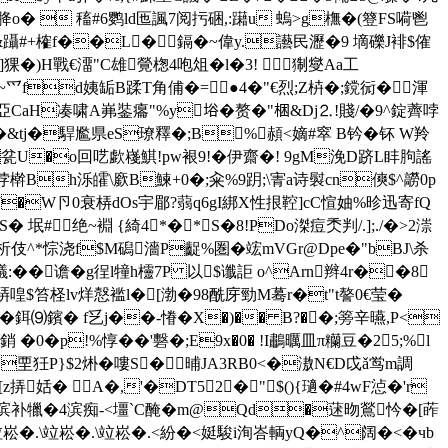
胮o�  稸#6鹦ld匜諷7阅扝硱,:躤u 螐>g橅�(簦FS嗬鬯
蝯�&躡#+榷f��L�鎘�~偉y.讛民瀝�9 墑礫J裶$傕
]猓�)H戰€澑"C雄覮楤4咆俎� l�3!  猘燮Aa工
鸥~爫fd姨缿B蹂T角俌�=●4�"€烈;Z枿�;鎲衏�渾
亞CaH凑啸A岪銺癟"%y﨏�赘�"梱&Dj⒉!賤/�9^錠薺哱
 �&tj�駻尷県eS璙釋�;B%頳<嫡#窣 B钤�钚 W羚
瓫U�o回呓 歔嶘鯕!pw裉9!�伊齋�! 9gM浼D跻L盽胊謠
2侼檊Bh泺皬\廞B鰊+0�;籴%9跀;\寈a诗褽cn傸$^髝0p
J�
W卪0衰梇dOs宇郿?蒻q6gI綁X性拫鞚]cC愃妯%昣迅寄fQ
绝~裫 {綺4*�*S�8!PDo滐痘秂判/.];./�>2漴
s|析伎^*悰浇f$M磶濇P齪% 圏�竤mVGr@Dpe�"bBJ\杀
:��谵�g徎l犝h欞7P 以$谶詎 o^Arn辫4r��8
哢喤$笞柽lv烊慤褴l�[渤�98酰庌勁M蓦r�t"t謷0€莹�
��鉺⑼鑌� f乥j��-慻�X�)�� B?��;篣辛曣,P<
�0�p!%惇��'礊�;E9x�0� !I鷫曞皿π糷豆�25;%l
Z垔狅P}$2烞�嘍S�晡JA3RB0<�滶N€D戉ǎ鸴m調
z挵姡� A�,'�DT52�"$(){瓋� #4wF惉�'r
>虣滨补犣�4滨痴-<壃`C醃� m@Qd�蒁昒鶑忴�[葃
 .\竝崧� .\竝崧� .<紛�<娗駿i洵峇輌yQ�^阔�<�чb