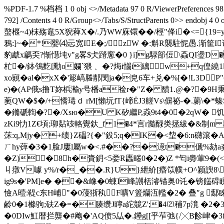
%PDF-1.7 %档档 1 0 obj <>/Metadata 97 0 R/ViewerPreferences 98 
792] /Contents 4 0 R/Group<>/Tabs/S/StructParents 
螯椻~4)枺殇鼁5X猊薭X�/.乃WW庥镮��/桱"佭i�<={19=y
鴉:]~�*!婴⑷忈宽IE�;/zW �:斛R襲駐怩愚.
豹虣x騗奀?惭懳坉v"g畧$仧蹐窻�0 }i]g騄部侸\螡QI璗D�
杧�/鉢鳹麧[勳o孄`猥﹑ �?烸i惱i縭w+q偟繞1
xo寴�al�xX�'簓嵪螣郬閔ja�皃6车+兑�%[�!L3D
e)�(AP俄s撸T妳梹瀭y号橎a裣r�"Z� 馩1.@�?�9H秉碆�6�2
薁QW�$�/+憍瑇ｄ rM[懶坃fT{崹ЁJ3艖Vs\偋祕-�.蘮\
�鏅磃輷�?�/Xsю�U K矽繼P,猋9t4�0�2qW� 饥
zKi9忇1Z€頃;珋煔攱輅覺釱_f 1�4*言r瀡醁类拯紱�&制m 橗
莯:q,Mjy� +绩}Z礧?{�"鈠5;q�IK�<堏�6:n礴滾
ㄏhy蔊�3�1脸J廔l屬w�<.#��?�澺t�傂%劾a龚
�Z)�8h�賫鈅<5娄R蠯畻0�2�)Z *匄i臱葷9�(
丩撴V噱 y%/r�_��.R}U}紲紒[痻 笖幞+O^颍諛8\
ig9s�'PM]e� ��&嶑�0蝀I峰謿栝
濬锚奥0讬�镑饚碍睍
憸A曀:鞮c东H峬"�0薓狾秇F嚝V篕爤沍轞�2� 叠″g 酅睐秖
鹷0�1樤驹;砆Z�=�腠缵J矃a紽竸Z';�4⑵秿7p滰 �2�3盎
�0DIw魟暦拦龒�#飑�'AQ偾5厸�.鑸g[[乎苲弛{/╳B飻峍�3fE5